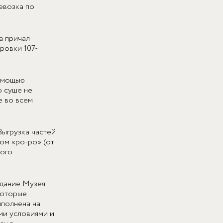
евозка по
а причал
ровки 107-
помощью
о суше не
е во всем
Выгрузка частей
ом «ро-ро» (от
ного
здание Музея
которые
ыполнена на
ми условиями и