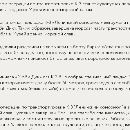
ом операции по транспортировке К-3 станет сухопутная пер
дта к зданию Музея военно-морской славы.
ая атомная подлодка К-3 «Ленинский комсомол» выгружена н
и Дик». Таким образом, завершена морская часть транспорти
бля в Музей военно-морской славы.
одлодки разделили на две части на борту баржи «Атлант» с 
а. Это было сделано, поскольку перевезти ее в целом виде п
 возможным - пришлось бы останавливать дорожное движени
минала «Моби Дик» для К-3 был собран специальный пандус. 
из которых имеет длину более 50 метров, произведена способ
oll-off - «вкатывай-выкатывай») с помощью самоходного модуль
операции по транспортировке К-3 "Ленинский комсомол" в 
 славы успешно завершен. Большое спасибо специалистам, 
реализовали соответствующие проектные решения. Работа в
вне. Удалось преодолеть все трудности, связанные с погодны