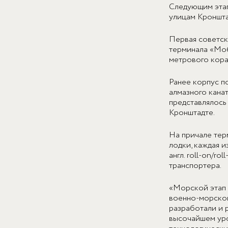
Следующим этап
улицам Кроншта
Первая советск
терминала «Моб
метрового кора
Ранее корпус п
алмазного канат
представлялось
Кронштадте.
На причале тер
лодки, каждая 
англ. roll-on/r
транспортера.
«Морской этап 
военно-морской
разработали и 
высочайшем уро