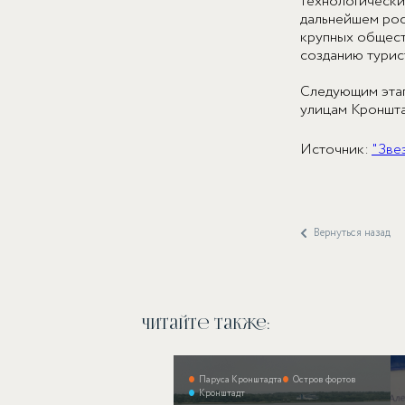
технологически
дальнейшем рос
крупных общест
созданию турис
Следующим этап
улицам Кроншта
Источник:
"Зве
Вернуться назад
Читайте также:
Паруса Кронштадта
Остров фортов
Кронштадт