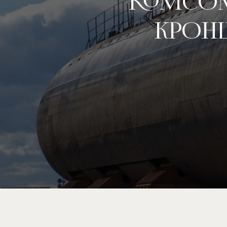
комсом
крон