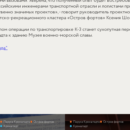
ми вызовами. Уверена, что полученный опыт будет востребов
сийскими инженерами транспортной отрасли и логистами пр
венно значимых проектов», - говорит руководитель проектно
тско-рекреационного кластера «Остров фортов» Ксения Шой
ом операции по транспортировке К-3 станет сухопутная пер
дта к зданию Музея военно-морской славы.
зда"
Паруса Кронштадта
Остров фортов
Паруса Кронштадта
Остров фортов
Кронштадт
Кронштадт