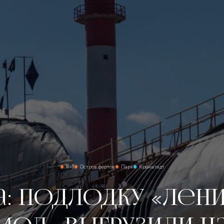
К-3
Остров фортов
Парк
Кронштадт
а: Подлодку «Лен