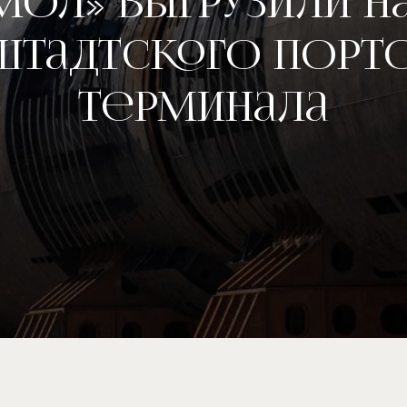
ол» выгрузили на
штадтского порт
терминала