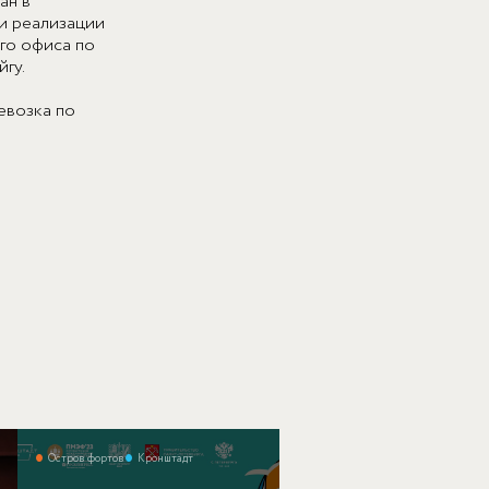
ан в
и реализации
го офиса по
гу.
евозка по
Остров фортов
Кронштадт