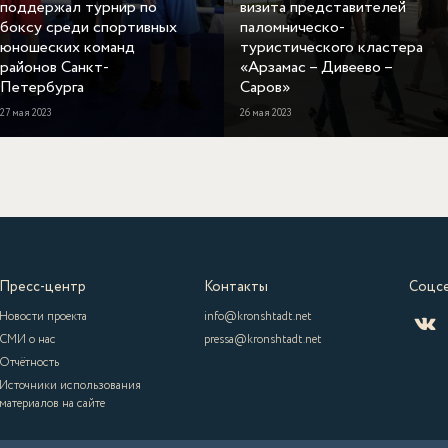
поддержал турнир по
визита представителей
боксу среди спортивных
паломническо-
юношеских команд
туристического кластера
районов Санкт-
«Арзамас – Дивеево –
Петербурга
Саров»
27 мая 2023
26 мая 2023
Пресс-центр
Контакты
Соцс
Новости проекта
info@kronshtadt.net
СМИ о нас
pressa@kronshtadt.net
Отчётность
Источники использования
материалов на сайте