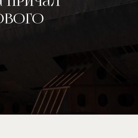
 причал
ового