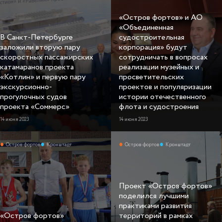
«Остров фортов» и АО
«Объединенная
В Санкт-Петербурге
судостроительная
заложили вторую пару
корпорация» будут
скоростных пассажирских
сотрудничать в вопросах
катамаранов проекта
реализации музейных и
«Котлин» и первую пару
просветительских
экскурсионно-
проектов и популяризации
прогулочных судов
истории отечественного
проекта «Соммерс»
флота и судостроения
14 июня 2023
14 июня 2023
Остров фортов
Кронштадт
Остров фортов
Кронштадт
Проект «Остров фортов»
поделился лучшими
практиками развития
«Остров фортов»
территорий в рамках