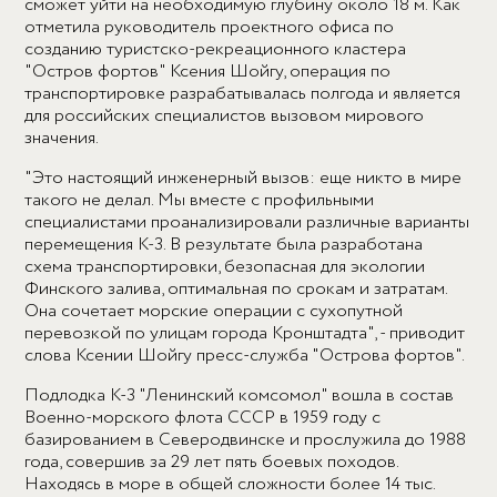
сможет уйти на необходимую глубину около 18 м. Как
отметила руководитель проектного офиса по
созданию туристско-рекреационного кластера
"Остров фортов" Ксения Шойгу, операция по
транспортировке разрабатывалась полгода и является
для российских специалистов вызовом мирового
значения.
"Это настоящий инженерный вызов: еще никто в мире
такого не делал. Мы вместе с профильными
специалистами проанализировали различные варианты
перемещения К-3. В результате была разработана
схема транспортировки, безопасная для экологии
Финского залива, оптимальная по срокам и затратам.
Она сочетает морские операции с сухопутной
перевозкой по улицам города Кронштадта", - приводит
слова Ксении Шойгу пресс-служба "Острова фортов".
Подлодка К-3 "Ленинский комсомол" вошла в состав
Военно-морского флота СССР в 1959 году с
базированием в Северодвинске и прослужила до 1988
года, совершив за 29 лет пять боевых походов.
Находясь в море в общей сложности более 14 тыс.