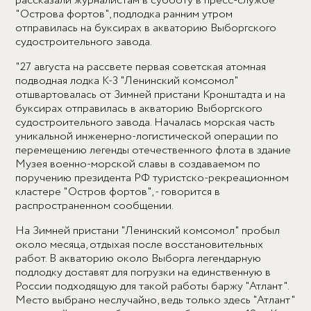
рассказали журналистам в субботу в пресс-службе
"Острова фортов", подлодка ранним утром
отправилась на буксирах в акваторию Выборгского
судостроительного завода.
"27 августа на рассвете первая советская атомная
подводная лодка К-3 "Ленинский комсомол"
отшвартовалась от Зимней пристани Кронштадта и на
буксирах отправилась в акваторию Выборгского
судостроительного завода. Началась морская часть
уникальной инженерно-логистической операции по
перемещению легенды отечественного флота в здание
Музея военно-морской славы в создаваемом по
поручению президента РФ туристско-рекреационном
кластере "Остров фортов", - говорится в
распространенном сообщении.
На Зимней пристани "Ленинский комсомол" пробыл
около месяца, отдыхая после восстановительных
работ. В акваторию около Выборга легендарную
подлодку доставят для погрузки на единственную в
России подходящую для такой работы баржу "Атлант".
Место выбрано неслучайно, ведь только здесь "Атлант"