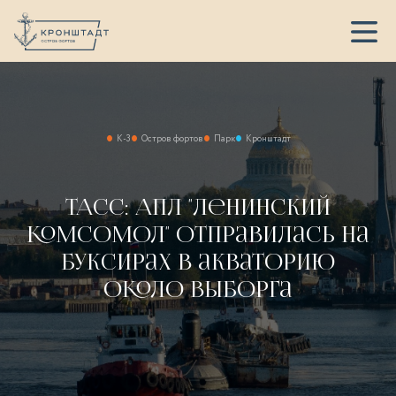
К-3
Остров фортов
Парк
Кронштадт
ТАСС: АПЛ "Ленинский
комсомол" отправилась на
буксирах в акваторию
около Выборга