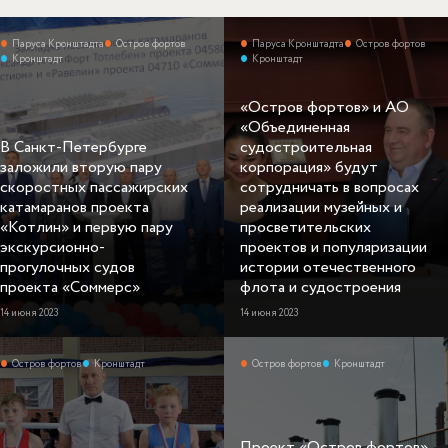
Паруса Кронштадта
Остров фортов
Паруса Кронштадта
Остров фортов
Кронштадт
Кронштадт
«Остров фортов» и АО
«Объединенная
В Санкт-Петербурге
судостроительная
заложили вторую пару
корпорация» будут
скоростных пассажирских
сотрудничать в вопросах
катамаранов проекта
реализации музейных и
«Котлин» и первую пару
просветительских
экскурсионно-
проектов и популяризации
прогулочных судов
истории отечественного
проекта «Соммерс»
флота и судостроения
14 июня 2023
14 июня 2023
Остров фортов
Кронштадт
Остров фортов
Кронштадт
Проект «Остров фортов»