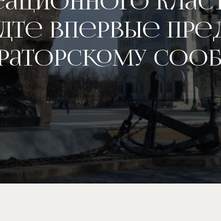
еационного класт
дте впервые пре
раторскому соо