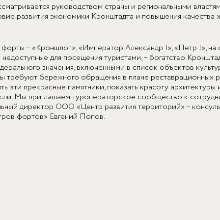
ссматривается руководством страны и региональными властям
вие развития экономики Кронштадта и повышения качества 
форты – «Кроншлот», «Император Александр I», «Петр I», на
 недоступные для посещения туристами, – богатство Кронштад
дерального значения, включенными в список объектов культу
требуют бережного обращения в плане реставрационных ра
ть эти прекрасные памятники, показать красоту архитектуры 
ли. Мы приглашаем туроператорское сообщество к сотрудни
льный директор ООО «Центр развития территорий» – консуль
тров фортов» Евгений Попов.