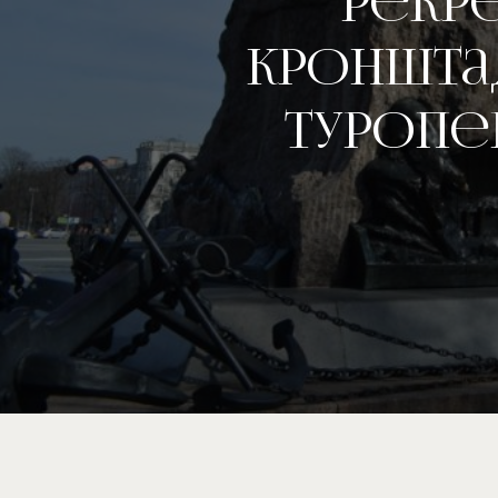
рекр
Кроншта
туропе