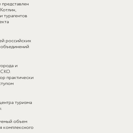
е представлен
Котлин,
и турагентов
екта
лей российских
х объединений
города и
ЕСКО.
пор практически
ступом
 центра туризма
.
руемый объем
ля комплексного