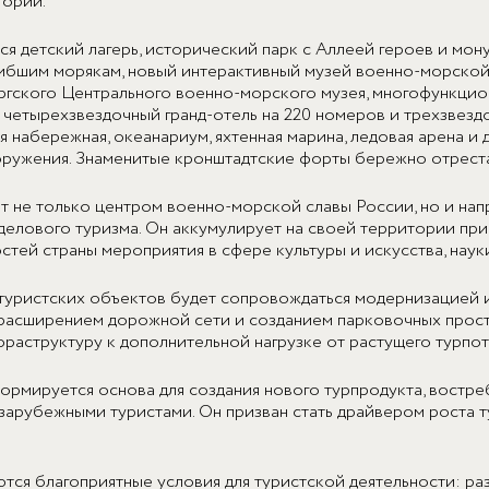
тории.
ся детский лагерь, исторический парк с Аллеей героев и мон
ибшим морякам, новый интерактивный музей военно-морской
гского Центрального военно-морского музея, многофункцио
 четырехзвездочный гранд-отель на 220 номеров и трехзвездо
 набережная, океанариум, яхтенная марина, ледовая арена и 
ружения. Знаменитые кронштадтские форты бережно отрест
т не только центром военно-морской славы России, но и на
делового туризма. Он аккумулирует на своей территории пр
остей страны мероприятия в сфере культуры и искусства, наук
туристских объектов будет сопровождаться модернизацией
расширением дорожной сети и созданием парковочных прост
фраструктуру к дополнительной нагрузке от растущего турпот
ормируется основа для создания нового турпродукта, востр
зарубежными туристами. Он призван стать драйвером роста 
ются благоприятные условия для туристской деятельности: ра