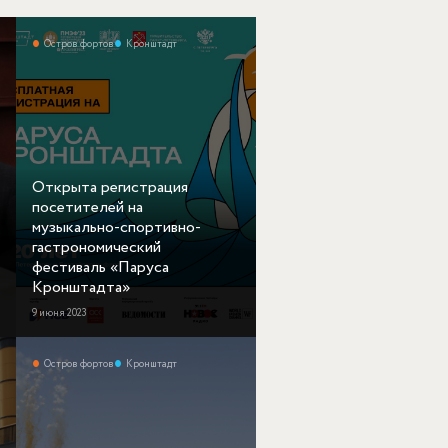
Остров фортов
Кронштадт
Открыта регистрация
посетителей на
музыкально-спортивно-
гастрономический
фестиваль «Паруса
Кронштадта»
9 июня 2023
Остров фортов
Кронштадт