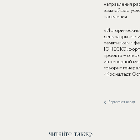
направления ра
важнейшее усло
населения.
«Исторические 
день закрытые и
памятниками фе
ЮНЕСКО, форты 
проекта – откры
инженерной мыс
говорит генера
«Кронштадт. Ос
Вернуться назад
Читайте также: