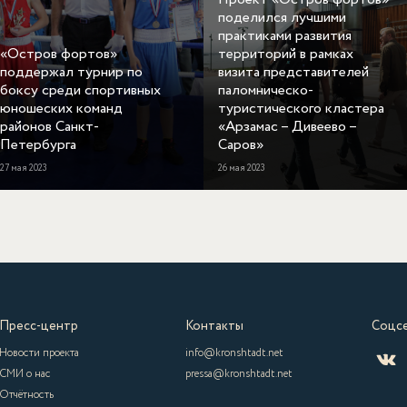
поделился лучшими
практиками развития
«Остров фортов»
территорий в рамках
поддержал турнир по
визита представителей
боксу среди спортивных
паломническо-
юношеских команд
туристического кластера
районов Санкт-
«Арзамас – Дивеево –
Петербурга
Саров»
27 мая 2023
26 мая 2023
Пресс-центр
Контакты
Соцс
Новости проекта
info@kronshtadt.net
СМИ о нас
pressa@kronshtadt.net
Отчётность