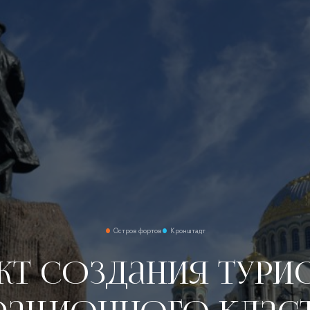
Остров фортов
Кронштадт
т создания тури