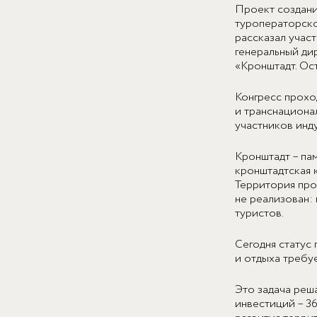
Проект создани
туроператорско
рассказал учас
генеральный ди
«Кронштадт. Ос
Конгресс проход
и транснациона
участников инд
Кронштадт – па
кронштадтская 
Территория про
не реализован:
туристов.
Сегодня статус 
и отдыха требу
Это задача реш
инвестиций – 3