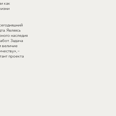
и как
жизни
 сегодняшний
та. Являясь
рного наследия
бот. Задача
и величие
честву», –
тант проекта