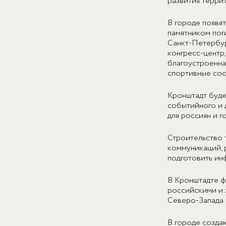
развития терри
В городе появят
памятником пог
Санкт-Петербур
конгресс-центр,
благоустроенная
спортивные соо
Кронштадт буде
событийного и 
для россиян и г
Строительство 
коммуникаций, 
подготовить ин
В Кронштадте ф
российскими и 
Северо-Запада.
В городе созда