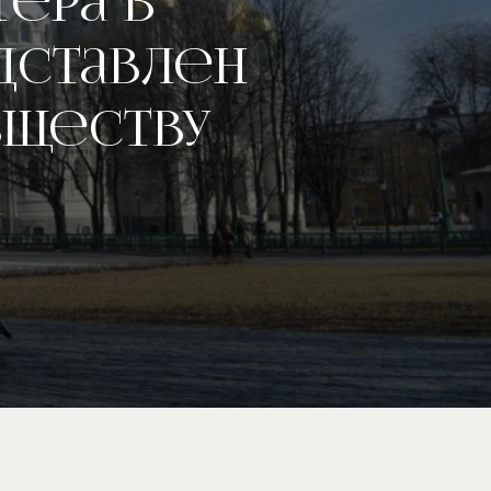
ера в
дставлен
бществу