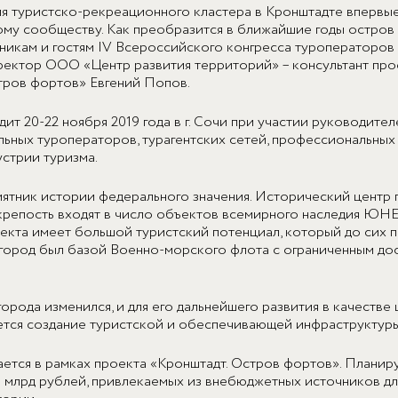
я туристско-рекреационного кластера в Кронштадте впервы
му сообществу. Как преобразится в ближайшие годы остров 
тникам и гостям IV Всероссийского конгресса туроператоров 
ректор ООО «Центр развития территорий» – консультант про
тров фортов» Евгений Попов.
ит 20-22 ноября 2019 года в г. Сочи при участии руководите
льных туроператоров, турагентских сетей, профессиональны
устрии туризма.
мятник истории федерального значения. Исторический центр 
крепость входят в число объектов всемирного наследия ЮН
екта имеет большой туристский потенциал, который до сих 
 город был базой Военно-морского флота с ограниченным до
города изменился, и для его дальнейшего развития в качестве
ется создание туристской и обеспечивающей инфраструктуры
ается в рамках проекта «Кронштадт. Остров фортов». Плани
6 млрд рублей, привлекаемых из внебюджетных источников д