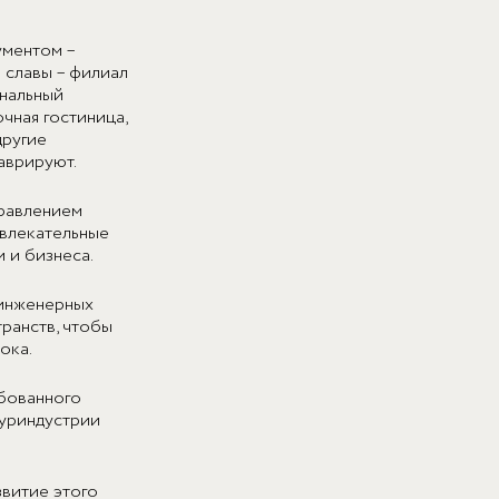
ументом –
 славы – филиал
нальный
чная гостиница,
другие
аврируют.
правлением
ивлекательные
и и бизнеса.
 инженерных
ранств, чтобы
ока.
ебованного
туриндустрии
звитие этого