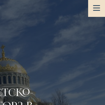
стско-