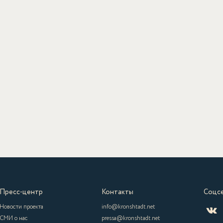
Пресс-центр
Контакты
Соцс
Новости проекта
info@kronshtadt.net
СМИ о нас
pressa@kronshtadt.net