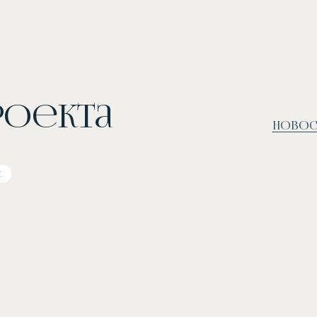
роекта
Новос